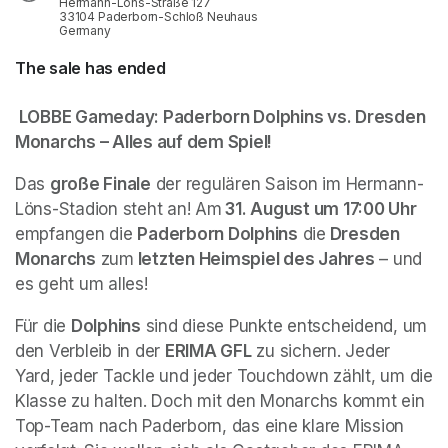
Hermann-Löns-Straße 127
33104 Paderborn-Schloß Neuhaus
Germany
The sale has ended
 LOBBE Gameday: Paderborn Dolphins vs. Dresden 
Monarchs – Alles auf dem Spiel!
Das 
große Finale
 der regulären Saison im Hermann-
Löns-Stadion steht an! Am
 31. August um 17:00 Uhr
empfangen die 
Paderborn Dolphins
 die
 Dresden 
Monarchs
 zum
 letzten Heimspiel des Jahres
 – und 
es geht um alles!
Für die 
Dolphins
 sind diese Punkte entscheidend, um 
den Verbleib in der 
ERIMA GFL
 zu sichern. Jeder 
Yard, jeder Tackle und jeder Touchdown zählt, um die 
Klasse zu halten. Doch mit den Monarchs kommt ein 
Top-Team nach Paderborn, das eine klare Mission 