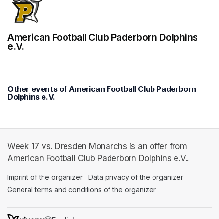
American Football Club Paderborn Dolphins
e.V.
Other events of American Football Club Paderborn
Dolphins e.V.
Week 17 vs. Dresden Monarchs is an offer from
American Football Club Paderborn Dolphins e.V..
Imprint of the organizer
(opens in a new tab)
Data privacy of the organizer
(opens in 
General terms and conditions of the organizer
(opens in a new ta