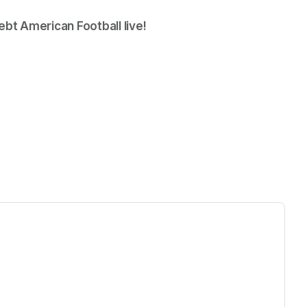
ebt American Football live!
ew tab)