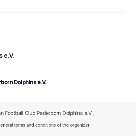
s e.V.
born Dolphins e.V.
n Football Club Paderborn Dolphins e.V..
ens in a new tab)
eneral terms and conditions of the organizer
(opens in a new tab)