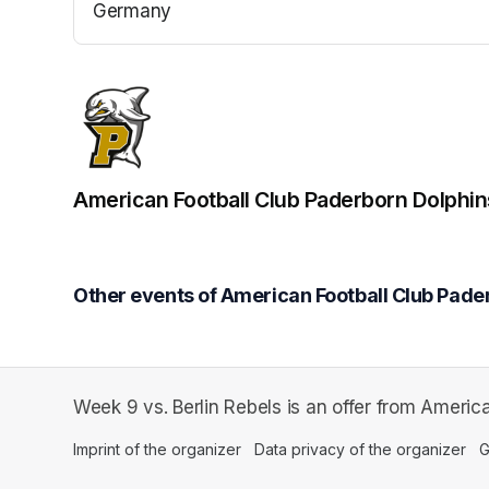
Germany
(opens in a new tab)
American Football Club Paderborn Dolphin
Other events of American Football Club Pader
Week 9 vs. Berlin Rebels is an offer from America
Imprint of the organizer
(opens in a new tab)
Data privacy of the organizer
(op
G